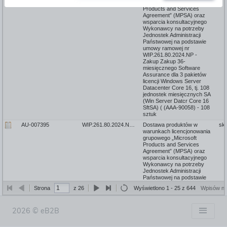
grupowego „Microsoft
Products and Services
Agreement” (MPSA) oraz
wsparcia konsultacyjnego
Wykonawcy na potrzeby
Jednostek Administracji
Państwowej na podstawie
umowy ramowej nr
WIP.261.80.2024.NP -
Zakup Zakup 36-
miesięcznego Software
Assurance dla 3 pakietów
licencji Windows Server
Datacenter Core 16, tj. 108
jednostek miesięcznych SA
(Win Server Datcr Core 16
SftSA) ( (AAA-90058) - 108
sztuk
520114
AU-007395
WIP.261.80.2024.NP - SZABLON DO ZAMÓWIEŃ WYKONAWCZYCH
Dostawa produktów w
skł
warunkach licencjonowania
grupowego „Microsoft
Products and Services
Agreement” (MPSA) oraz
wsparcia konsultacyjnego
Wykonawcy na potrzeby
Jednostek Administracji
Państwowej na podstawie
umowy ramowej nr
Strona
z 26
Wyświetlono 1 - 25 z 644
Wpisów na
WIP.261.80.2024.NP - 12
miesięczna subskrypcja
oprogramowania Microsoft
2026 © eB2B
Power Auto FlP5L (Power
Automate Offering - non-
specific) (AAD-85935) - 5