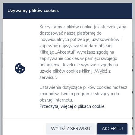
Zaloguj się
Używamy plików cookies
Korzystamy z plików cookie (ciasteczek), aby
Oferty/ Wnioski
dostosować naszą platformę do
indywidualnych potrzeb jej użytkowników i
zapewnić najwyższy standard obsługi.
Podgląd
Pobierz dokument
Pobierz dokument
Klikając „Akceptuj” wyrażasz zgodę na
Numer ewidencyjny
Numer postępowania
Nazwa
Et
zapisywanie cookies w pamięci swojego
urządzenia. Jeżeli nie wyrażasz zgody na
użycie plików cookies kliknij „Wyjdź z
523206
AU-007497
WIP.261.50.2026.KA
Budowa rozdzielni
skł
elektrycznych wraz z
serwisu”.
wykonaniem instalacji
elektrycznej – OCL
Warszawa
Ustawienia dotyczące plików cookies możesz
521719
AU-007459
WIP.261.44.2026.WW
Dostawa i dystrybucja
skł
zmienić w Twoim programie służącym do
energii elektrycznej do lokali
obsługi internetu.
mieszkalnych
administrowanych przez
Przeczytaj więcej o plikach cookie
Centrum Obsługi
Administracji Rządowej
520324
AU-007405
WIP.261.41.2026.TM
Dostawa przełączników
skł
sieciowych
WYJDŹ Z SERWISU
AKCEPTUJ
520115
AU-007396
WIP.261.80.2024.NP - SZABLON DO ZAMÓWIEŃ WYKONAWCZYCH
Dostawa produktów w
skł
warunkach licencjonowania