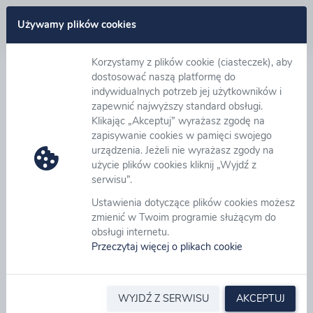
Zaloguj się
Używamy plików cookies
Korzystamy z plików cookie (ciasteczek), aby
Deklaracja dostępności
dostosować naszą platformę do
indywidualnych potrzeb jej użytkowników i
zapewnić najwyższy standard obsługi.
GK eB2B zobowiązuje się zapewnić dostępność
Klikając „Akceptuj” wyrażasz zgodę na
witryny internetowej
https://platforma.eb2b.com.pl
i
zapisywanie cookies w pamięci swojego
wszystkich innych subdomen budowanych na
urządzenia. Jeżeli nie wyrażasz zgody na
indywidualne potrzeby Klientów GK eB2B zgodnie z
użycie plików cookies kliknij „Wyjdź z
ustawą z dnia 4 kwietnia 2019 r. o dostępności
serwisu”.
cyfrowej stron internetowych i aplikacji mobilnych
Ustawienia dotyczące plików cookies możesz
podmiotów publicznych. Oświadczenie w sprawie
zmienić w Twoim programie służącym do
dostępności ma zastosowanie do witryny
obsługi internetu.
https://platforma.eb2b.com.pl
Przeczytaj więcej o plikach cookie
Data publikacji strony internetowej: 13.05.2013 r.
Data ostatniej istotnej aktualizacji: 28.11.2022 r.
Witryna internetowa jest zgodna z ustawą z dnia 4
WYJDŹ Z SERWISU
AKCEPTUJ
kwietnia 2019 r. o dostępności cyfrowej stron