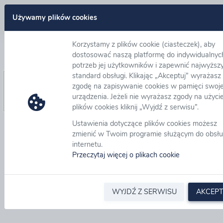
Zaloguj się
Używamy plików cookies
Korzystamy z plików cookie (ciasteczek), aby
Nie pamiętam hasła
dostosować naszą platformę do indywidualnyc
potrzeb jej użytkowników i zapewnić najwyższ
standard obsługi. Klikając „Akceptuj” wyrażasz
Adres email:
*
zgodę na zapisywanie cookies w pamięci swoj
urządzenia. Jeżeli nie wyrażasz zgody na użyci
plików cookies kliknij „Wyjdź z serwisu”.
Ustawienia dotyczące plików cookies możesz
zmienić w Twoim programie służącym do obsłu
internetu.
Przeczytaj więcej o plikach cookie
WYJDŹ Z SERWISU
AKCEPT