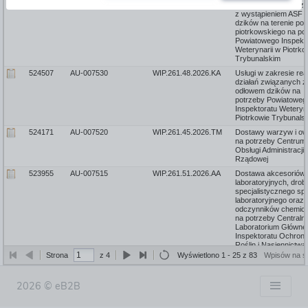
psów tropiących w z
z wystąpieniem ASF 
dzików na terenie pow
piotrkowskiego na po
Powiatowego Inspekt
Weterynarii w Piotrko
Trybunalskim
524507
AU-007530
WIP.261.48.2026.KA
Usługi w zakresie real
działań związanych z
odłowem dzików na
potrzeby Powiatoweg
Inspektoratu Weteryna
Piotrkowie Trybunals
524171
AU-007520
WIP.261.45.2026.TM
Dostawy warzyw i o
na potrzeby Centrum
Obsługi Administracji
Rządowej
523955
AU-007515
WIP.261.51.2026.AA
Dostawa akcesoriów
laboratoryjnych, dro
specjalistycznego sp
laboratoryjnego oraz
odczynników chemic
na potrzeby Centraln
Laboratorium Główne
Inspektoratu Ochron
Roślin i Nasiennictwa
Strona
z 4
Wyświetlono 1 - 25 z 83
Wpisów na st
523206
AU-007497
WIP.261.50.2026.KA
Budowa rozdzielni
elektrycznych wraz z
wykonaniem instalacji
2026 © eB2B
elektrycznej – OCL
Warszawa