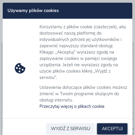
Zaloguj się
Używamy plików cookies
Korzystamy z plików cookie (ciasteczek), aby
Lista postępowań otwartych
dostosować naszą platformę do
indywidualnych potrzeb jej użytkowników i
zapewnić najwyższy standard obsługi.
Przejdź do postępowania
Klikając „Akceptuj” wyrażasz zgodę na
zapisywanie cookies w pamięci swojego
Zgłoś się do udziału w postępowaniu
urządzenia. Jeżeli nie wyrażasz zgody na
Ustawienia postępowania
użycie plików cookies kliknij „Wyjdź z
serwisu”.
Filtr dat
Ustawienia dotyczące plików cookies możesz
Wprowadzenie
zmienić w Twoim programie służącym do
Jak znaleźć postępowanie?
obsługi internetu.
Przeczytaj więcej o plikach cookie
Wyświetl dzisiejsze postępowania
Id
Numer ewidencyjny
Numer postępowania
Nazwa
WYJDŹ Z SERWISU
AKCEPTUJ
524734
AU-007535
WIP.261.49.2026.KA
Usługi przeszukiwani
terenów z wykorzyst