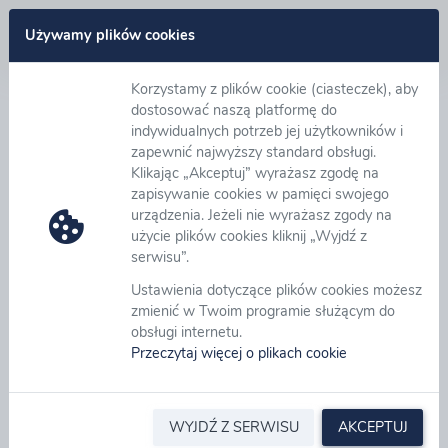
Zaloguj się
Używamy plików cookies
Korzystamy z plików cookie (ciasteczek), aby
Wystąpił błąd
dostosować naszą platformę do
indywidualnych potrzeb jej użytkowników i
zapewnić najwyższy standard obsługi.
NIE ODNALEZIONO POSTĘPOWANIA.
Klikając „Akceptuj” wyrażasz zgodę na
zapisywanie cookies w pamięci swojego
urządzenia. Jeżeli nie wyrażasz zgody na
Wróć na stronę główną
użycie plików cookies kliknij „Wyjdź z
serwisu”.
Ustawienia dotyczące plików cookies możesz
zmienić w Twoim programie służącym do
obsługi internetu.
Przeczytaj więcej o plikach cookie
WYJDŹ Z SERWISU
AKCEPTUJ