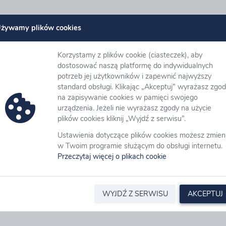
żywamy plików cookies
m hasła
Korzystamy z plików cookie (ciasteczek), aby
dostosować naszą platformę do indywidualnych
potrzeb jej użytkowników i zapewnić najwyższy
standard obsługi. Klikając „Akceptuj” wyrażasz zgo
na zapisywanie cookies w pamięci swojego
urządzenia. Jeżeli nie wyrażasz zgody na użycie
Wyślij
plików cookies kliknij „Wyjdź z serwisu”.
Ustawienia dotyczące plików cookies możesz zmien
w Twoim programie służącym do obsługi internetu.
Przeczytaj więcej o plikach cookie
WYJDŹ Z SERWISU
AKCEPTUJ