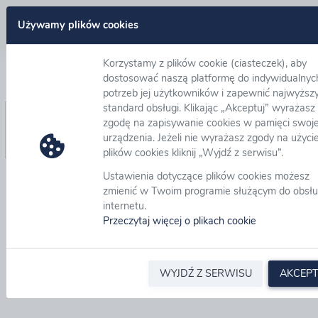
Zaloguj się
Używamy plików cookies
Korzystamy z plików cookie (ciasteczek), aby
Nie pamiętam hasła
dostosować naszą platformę do indywidualnyc
potrzeb jej użytkowników i zapewnić najwyższ
standard obsługi. Klikając „Akceptuj” wyrażasz
Adres email:
*
zgodę na zapisywanie cookies w pamięci swoj
urządzenia. Jeżeli nie wyrażasz zgody na użyci
plików cookies kliknij „Wyjdź z serwisu”.
Ustawienia dotyczące plików cookies możesz
zmienić w Twoim programie służącym do obsłu
internetu.
Przeczytaj więcej o plikach cookie
WYJDŹ Z SERWISU
AKCEPT